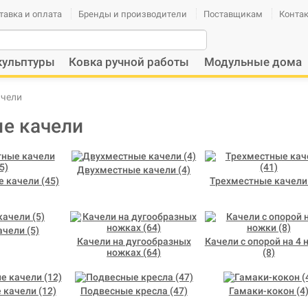
тавка и оплата
Бренды и производители
Поставщикам
Конта
кульптуры
Ковка ручной работы
Модульные дома
ачели
е качели
Двухместные качели (4)
 качели (45)
Трехместные качели 
чели (5)
Качели на дугообразных
Качели с опорой на 4 
ножках (64)
(8)
качели (12)
Подвесные кресла (47)
Гамаки-кокон (4