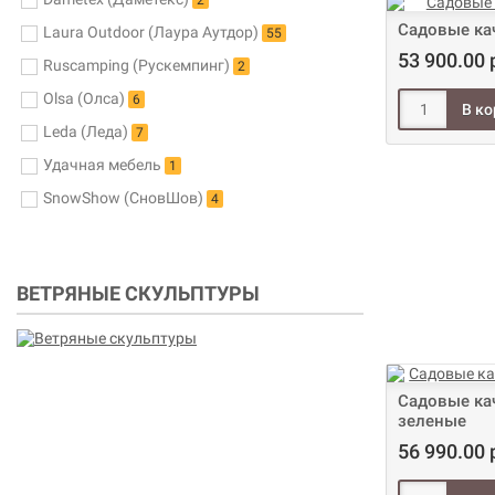
2
Садовые ка
Laura Outdoor (Лаура Аутдор)
55
53 900.00 
Ruscamping (Рускемпинг)
2
Olsa (Олса)
6
Leda (Леда)
7
Удачная мебель
1
SnowShow (СновШов)
4
ВЕТРЯНЫЕ СКУЛЬПТУРЫ
Садовые ка
зеленые
56 990.00 