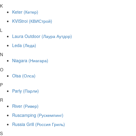
K
Keter (Кетер)
KVIStroi (КВИСтрой)
L
Laura Outdoor (Лаура Аутдор)
Leda (Леда)
N
Niagara (Ниагара)
O
Olsa (Олса)
P
Parly (Парли)
R
River (Ривер)
Ruscamping (Рускемпинг)
Russia Grill (Россия Гриль)
S