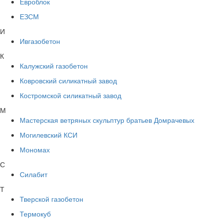
Евроблок
ЕЗСМ
И
Ивгазобетон
К
Калужский газобетон
Ковровский силикатный завод
Костромской силикатный завод
М
Мастерская ветряных скульптур братьев Домрачевых
Могилевский КСИ
Мономах
С
Силабит
Т
Тверской газобетон
Термокуб