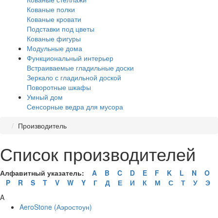
Кованые полки
Кованые кровати
Подставки под цветы
Кованые фигуры
Модульные дома
Функциональный интерьер
Встраиваемые гладильные доски
Зеркало с гладильной доской
Поворотные шкафы
Умный дом
Сенсорные ведра для мусора
Производитель
Список производителей
Алфавитный указатель:
A
B
C
D
E
F
K
L
N
O
P
R
S
T
V
W
Y
Г
Д
Е
И
К
М
С
Т
У
Э
A
AeroStone (Аэростоун)