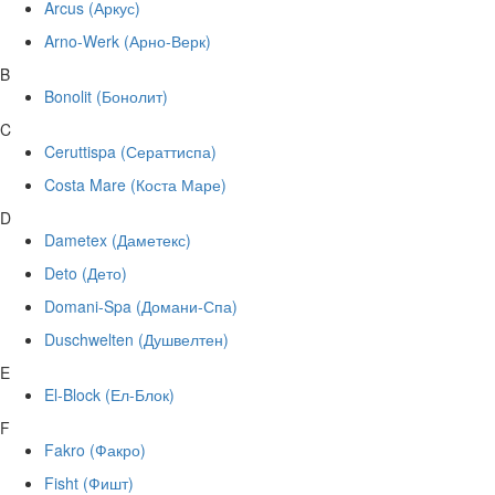
Arcus (Аркус)
Arno-Werk (Арно-Верк)
B
Bonolit (Бонолит)
C
Ceruttispa (Сераттиспа)
Costa Mare (Коста Маре)
D
Dametex (Даметекс)
Deto (Дето)
Domani-Spa (Домани-Спа)
Duschwelten (Душвелтен)
E
El-Block (Ел-Блок)
F
Fakro (Факро)
Fisht (Фишт)