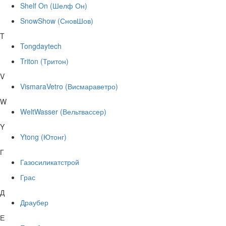
Shelf On (Шелф Он)
SnowShow (СновШов)
T
Tongdaytech
Triton (Тритон)
V
VismaraVetro (Висмараветро)
W
WeltWasser (Вельтвассер)
Y
Ytong (Ютонг)
Г
Газосиликатстрой
Грас
Д
Драубер
Е