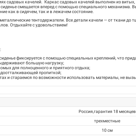
иях садовых качелей. Каркас садовых качелей выполнен из витых
и, сиденье смещается вперед с помощью специального механизма. 
е как в сидячем, так и в лежачем состояние.
еталлические тентодержатели. Все детали качели — от ткани до т
лов. Отдыхайте с удовольствием!
:
сиденье фиксируется с помощью специальных креплений, что прид
ыдерживают большую нагрузку;
омых для полноценного и приятного отдыха;
водоотталкивающей пропиткой;
нтах и стараемся по возможности использовать материалы, не вы
Россия,гарантия 18 месяцев
трехместные
10 см