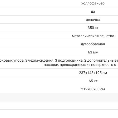
холлофайбер
да
цепочка
350 кг
металлическая решетка
дугообразная
63 мм
боковых упора, 3 чехла-сидения, 3 подголовника, 2 дополнительные
насадки, предохраняющие поверхность о
237х143х195 см
65 кг
212х80х30 см