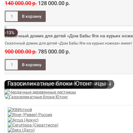
140 000.00 р.
128 000.00 р.
-13%
Сказочный домик для детей «Дом Бабы Яги на курьих ножк
Сказочный домик для детей «Дом Бабы Яги на курьих ножках» имеет 
900 000.00 р.
785 000.00 р.
Кинетические ветряные скульптуры
Душевые кабины River
Чердачные деревянные лестницы
Газосиликатные блоки Ютонг