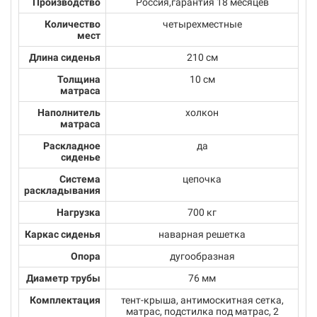
Производство
Россия,гарантия 18 месяцев
Количество
четырехместные
мест
Длина сиденья
210 см
Толщина
10 см
матраса
Наполнитель
холкон
матраса
Раскладное
да
сиденье
Система
цепочка
раскладывания
Нагрузка
700 кг
Каркас сиденья
наварная решетка
Опора
дугообразная
Диаметр трубы
76 мм
Комплектация
тент-крыша, антимоскитная сетка,
матрас, подстилка под матрас, 2