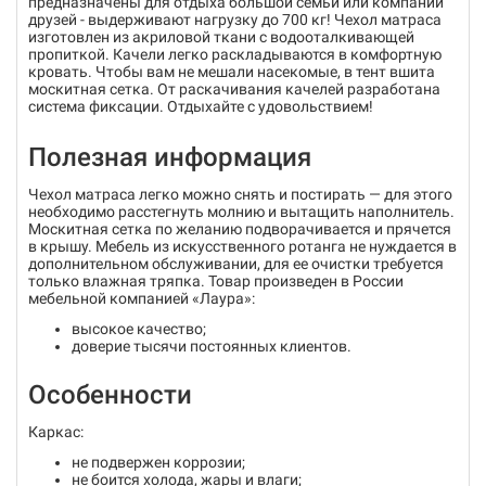
предназначены для отдыха большой семьи или компании
друзей - выдерживают нагрузку до 700 кг! Чехол матраса
изготовлен из акриловой ткани с водооталкивающей
пропиткой. Качели легко раскладываются в комфортную
кровать. Чтобы вам не мешали насекомые, в тент вшита
москитная сетка. От раскачивания качелей разработана
система фиксации. Отдыхайте с удовольствием!
Полезная информация
Чехол матраса легко можно снять и постирать — для этого
необходимо расстегнуть молнию и вытащить наполнитель.
Москитная сетка по желанию подворачивается и прячется
в крышу. Мебель из искусственного ротанга не нуждается в
дополнительном обслуживании, для ее очистки требуется
только влажная тряпка. Товар произведен в России
мебельной компанией «Лаура»:
высокое качество;
доверие тысячи постоянных клиентов.
Особенности
Каркас:
не подвержен коррозии;
не боится холода, жары и влаги;