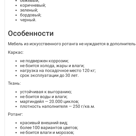
бежевый;
коричневый;
зеленый;
бордовый;
черный.
Особенности
Мебель из искусственного ротанга не нуждается в дополнитель
Каркас:
не подвержен коррозии;
не боится холода, жары и влаги;
нагрузка на посадочное место 120 кг;
срок эксплуатации до 30 лет.
Ткань:
устойчивая к выгоранию;
не боится воды и влаги;
мартиндейл — 20.000 циклов;
плотность наполнителя — 250 г/кв.м.
Ротанг:
красивый внешний вид;
более 100 вариантов цветов;
не боится влаги и морозов;