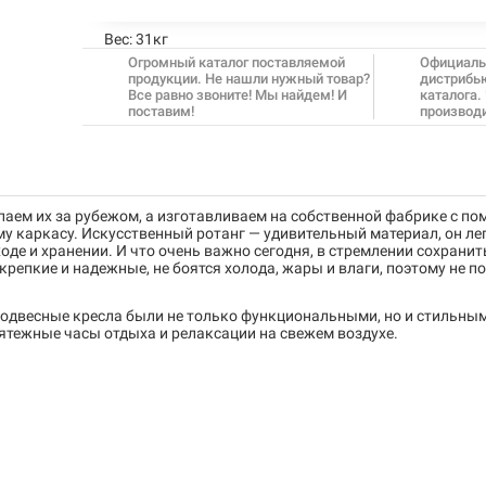
Вес:
31кг
Огромный каталог поставляемой
Официаль
продукции. Не нашли нужный товар?
дистрибь
Все равно звоните! Мы найдем! И
каталога.
поставим!
производ
упаем их за рубежом, а изготавливаем на собственной фабрике с п
у каркасу. Искусственный ротанг — удивительный материал, он лег
де и хранении. И что очень важно сегодня, в стремлении сохранит
репкие и надежные, не боятся холода, жары и влаги, поэтому не п
подвесные кресла были не только функциональными, но и стильным
ятежные часы отдыха и релаксации на свежем воздухе.