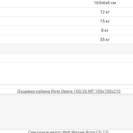
163х6х6 см
12 кг
15 кг
8 кг
35 кг