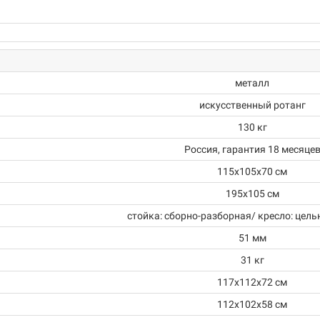
металл
искусственный ротанг
130 кг
Россия, гарантия 18 месяце
115х105х70 см
195х105 см
стойка: сборно-разборная/ кресло: цел
51 мм
31 кг
117х112х72 см
112х102х58 см