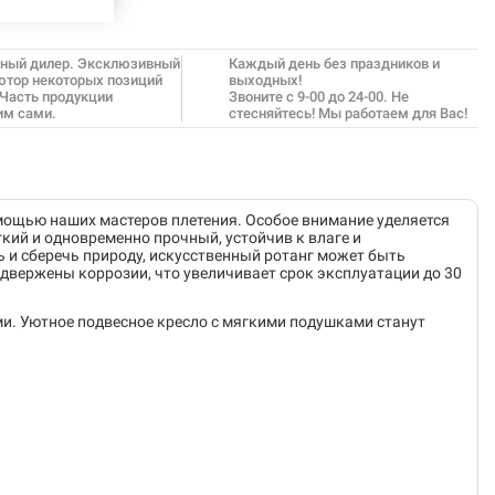
ный дилер. Эксклюзивный
Каждый день без праздников и
ютор некоторых позиций
выходных!
 Часть продукции
Звоните с 9-00 до 24-00. Не
им сами.
стесняйтесь! Мы работаем для Вас!
омощью наших мастеров плетения. Особое внимание уделяется
кий и одновременно прочный, устойчив к влаге и
ь и сберечь природу, искусственный ротанг может быть
одвержены коррозии, что увеличивает срок эксплуатации до 30
и. Уютное подвесное кресло с мягкими подушками станут