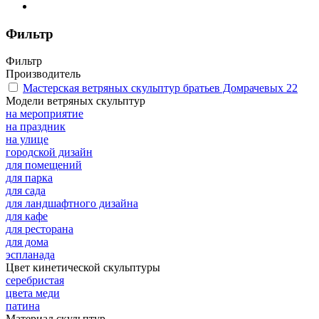
Фильтр
Фильтр
Производитель
Мастерская ветряных скульптур братьев Домрачевых
22
Модели ветряных скульптур
на мероприятие
на праздник
на улице
городской дизайн
для помещений
для парка
для сада
для ландшафтного дизайна
для кафе
для ресторана
для дома
эспланада
Цвет кинетической скульптуры
серебристая
цвета меди
патина
Материал скульптур