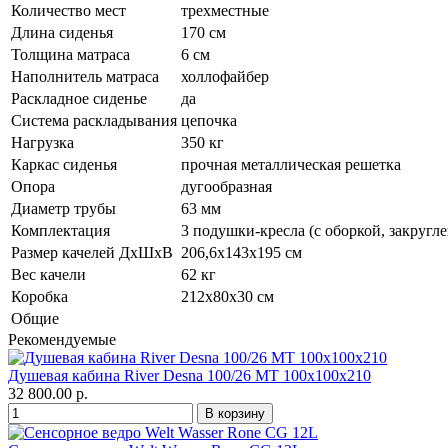
Количество мест
трехместные
Длина сиденья
170 см
Толщина матраса
6 см
Наполнитель матраса
холлофайбер
Раскладное сиденье
да
Система раскладывания
цепочка
Нагрузка
350 кг
Каркас сиденья
прочная металлическая решетка
Опора
дугообразная
Диаметр трубы
63 мм
Комплектация
3 подушки-кресла (с оборкой, закругл
Размер качелей ДхШхВ
206,6х143х195 см
Вес качели
62 кг
Коробка
212х80х30 см
Общие
Рекомендуемые
Душевая кабина River Desna 100/26 МТ 100х100х210
32 800.00 р.