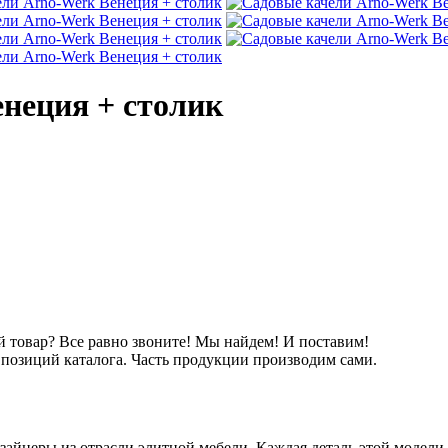
неция + столик
товар? Все равно звоните! Мы найдем! И поставим!
озиций каталога. Часть продукции производим сами.
зайнеры из отрасли элитной мебели. Каждая деталь этой модели