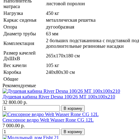
Наполнитель
листовой поролон
матраса
Нагрузка
450 кг
Каркас сиденья
металлическая решетка
Опора
дугообразная
Диаметр трубы
63 мм
2 больших подстаканника с подставкой по
Комплектация
дополнительные резиновые насадки
Размер качелей
265х170х180 см
ДхШхВ
Вес качели
105 кг
Коробка
240х80х30 см
Общие
Рекомендуемые
Душевая кабина River Desna 100/26 МТ 100х100х210
32 800.00 р.
Сенсорное ведро Welt Wasser Rone CG 12L
7 000.00 р.