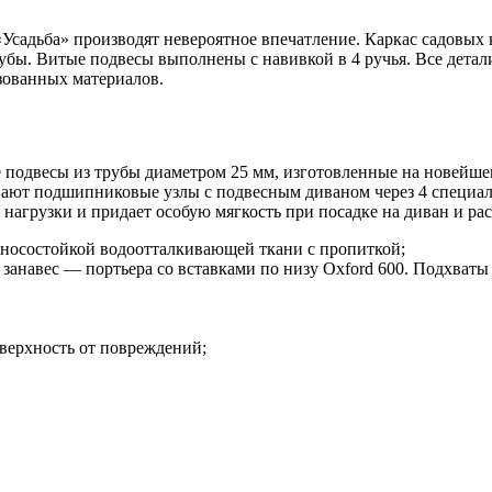
 «Усадьба» производят невероятное впечатление. Каркас садовы
убы. Витые подвесы выполнены с навивкой в 4 ручья. Все детал
зованных материалов.
е подвесы из трубы диаметром 25 мм, изготовленные на новейш
зывают подшипниковые узлы с подвесным диваном через 4 специ
 нагрузки и придает особую мягкость при посадке на диван и ра
зносостойкой водоотталкивающей ткани с пропиткой;
 занавес — портьера со вставками по низу Oxford 600. Подхваты
верхность от повреждений;