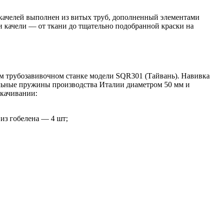
х качелей выполнен из витых труб, дополненный элементами
и качели — от ткани до тщательно подобранной краски на
ем трубозавивочном станке модели SQR301 (Тайвань). Навивка
альные пружины производства Италии диаметром 50 мм и
скачивании:
 из гобелена — 4 шт;