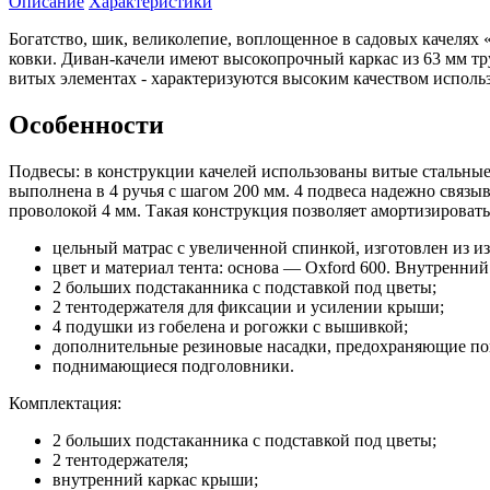
Описание
Характеристики
Богатство, шик, великолепие, воплощенное в садовых качелях
ковки. Диван-качели имеют высокопрочный каркас из 63 мм тр
витых элементах - характеризуются высоким качеством исполь
Особенности
Подвесы: в конструкции качелей использованы витые стальны
выполнена в 4 ручья с шагом 200 мм. 4 подвеса надежно свя
проволокой 4 мм. Такая конструкция позволяет амортизировать
цельный матрас с увеличенной спинкой, изготовлен из и
цвет и материал тента: основа — Oxford 600. Внутренний
2 больших подстаканника с подставкой под цветы;
2 тентодержателя для фиксации и усилении крыши;
4 подушки из гобелена и рогожки с вышивкой;
дополнительные резиновые насадки, предохраняющие по
поднимающиеся подголовники.
Комплектация:
2 больших подстаканника с подставкой под цветы;
2 тентодержателя;
внутренний каркас крыши;