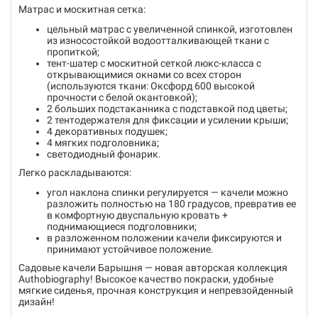
Матрас и москитная сетка:
цельный матрас с увеличенной спинкой, изготовлен
из износостойкой водоотталкивающей ткани с
пропиткой;
тент-шатер с москитной сеткой люкс-класса с
открывающимися окнами со всех сторон
(используются ткани: Оксфорд 600 высокой
прочности с белой окантовкой);
2 больших подстаканника с подставкой под цветы;
2 тентодержателя для фиксации и усилении крыши;
4 декоративных подушек;
4 мягких подголовника;
светодиодный фонарик.
Легко раскладываются:
угол наклона спинки регулируется — качели можно
разложить полностью на 180 градусов, превратив ее
в комфортную двуспальную кровать +
поднимающиеся подголовники;
в разложенном положении качели фиксируются и
принимают устойчивое положение.
Садовые качели Барышня — новая авторская коллекция
Authobiography! Высокое качество покраски, удобные
мягкие сиденья, прочная конструкция и непревзойденный
дизайн!