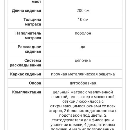
мест
Длина сиденья
200 см
Толщина
10 см
матраса
Наполнитель
поролон
матраса
Раскладное
да
сиденье
Система
цепочка
раскладывания
Каркас сиденья
прочная металлическая решетка
Опора
дугообразная
Комплектация
цельный матрас с увеличенной
спинкой, тент-шатер с москитной
сеткой люкс-класса с
открывающимися окнами со всех
сторон, 2 больших подстаканника с
подставкой под цветы, 2
тентодержателя для фиксации и
усилении крыши, 4 декоративных
подушек, 4 мягких подголовника,