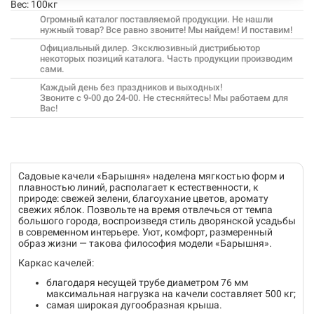
Вес:
100кг
Огромный каталог поставляемой продукции. Не нашли
нужный товар? Все равно звоните! Мы найдем! И поставим!
Официальный дилер. Эксклюзивный дистрибьютор
некоторых позиций каталога. Часть продукции производим
сами.
Каждый день без праздников и выходных!
Звоните с 9-00 до 24-00. Не стесняйтесь! Мы работаем для
Вас!
Садовые качели «Барышня» наделена мягкостью форм и
плавностью линий, располагает к естественности, к
природе: свежей зелени, благоухание цветов, аромату
свежих яблок. Позвольте на время отвлечься от темпа
большого города, воспроизведя стиль дворянской усадьбы
в современном интерьере. Уют, комфорт, размеренный
образ жизни — такова философия модели «Барышня».
Каркас качелей:
благодаря несущей трубе диаметром 76 мм
максимальная нагрузка на качели составляет 500 кг;
самая широкая дугообразная крыша.