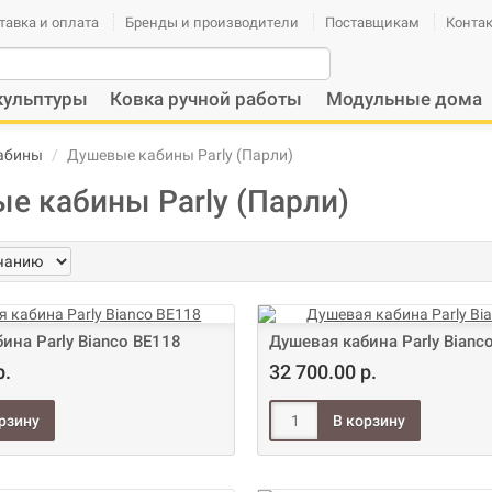
тавка и оплата
Бренды и производители
Поставщикам
Конта
кульптуры
Ковка ручной работы
Модульные дома
абины
Душевые кабины Parly (Парли)
е кабины Parly (Парли)
ина Parly Bianco BE118
Душевая кабина Parly Bian
р.
32 700.00 р.