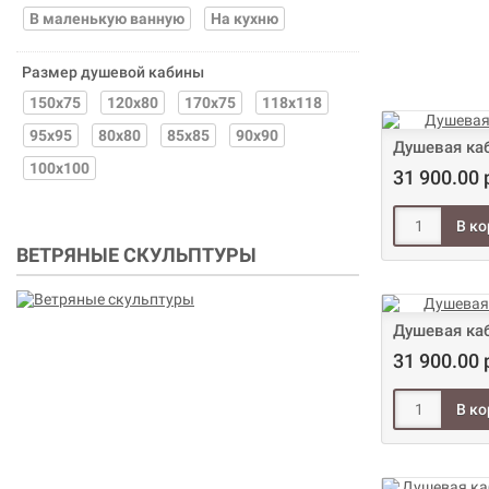
В маленькую ванную
На кухню
Размер душевой кабины
150x75
120x80
170x75
118x118
95x95
80х80
85x85
90х90
Душевая каб
100х100
31 900.00 
ВЕТРЯНЫЕ СКУЛЬПТУРЫ
Душевая каб
31 900.00 