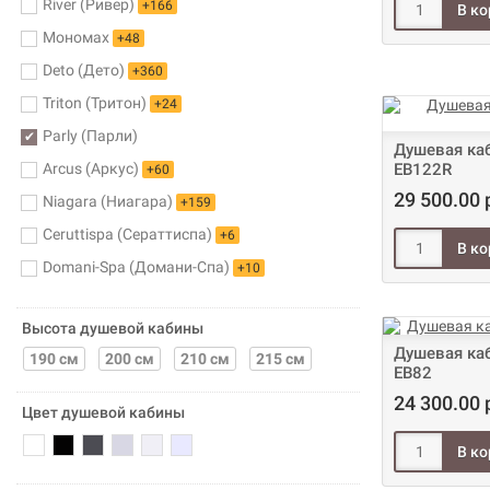
River (Ривер)
+166
Мономах
+48
Deto (Дето)
+360
Triton (Тритон)
+24
Parly (Парли)
Душевая каб
Arcus (Аркус)
EB122R
+60
29 500.00 
Niagara (Ниагара)
+159
Ceruttispa (Сераттиспа)
+6
Domani-Spa (Домани-Спа)
+10
Высота душевой кабины
Душевая каб
190 см
200 см
210 см
215 см
EB82
24 300.00 
Цвет душевой кабины