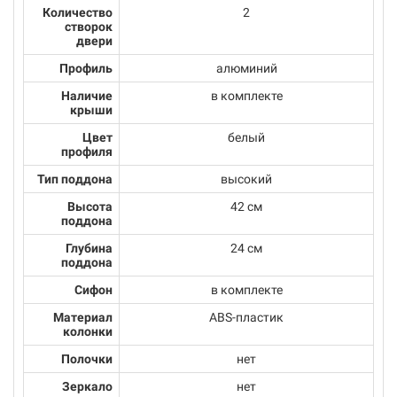
Количество
2
створок
двери
Профиль
алюминий
Наличие
в комплекте
крыши
Цвет
белый
профиля
Тип поддона
высокий
Высота
42 см
поддона
Глубина
24 см
поддона
Сифон
в комплекте
Материал
ABS-пластик
колонки
Полочки
нет
Зеркало
нет