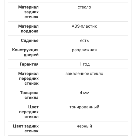
Материал
стекло
задних
стенок
Материал
ABS-пластик
поддона
Сиденье
есть
Конструкция
раздвижная
дверей
Гарантия
1 год
Материал
закаленное стекло
передних
стенок
Толщина
4 мм
стекла
Цвет
тонированный
передних
стекол
Цвет задних
черный
стенок