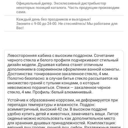
Официальный дилер. Эксклюзивный дистрибьютор
некоторых позиций каталога. Часть продукции производим
сами.
Каждый день без праздников и выходных!
Звоните с 9-00 до 24-00. Не стесняйтесь! Мы работаем для
Вас!
Левосторонняя кабина с высоким поддоном. Сочетание
черного стекла и белого профиля подчеркивают стильный
дизайн модели. Душевая кабина станет отличным
дополнением в современном оформлении ванной комнаты.
Достоинства: тонированное закаленное стекло, 4 мм.
Полотно безопасно: в случае битья стекло рассыпается на
множество граней с тупыми концами, о которые
невозможно пораниться. Стенки — закаленное черное
стекло, 4 мм. Профиль: белый алюминиевый.
Устойчив к образованию коррозии, не деформируется при
перепадах температуры и влажности. Поддон:
асимметричный, высокий 42 см. В высоком поддоне
удобно купить детей и животных, замачивать вещи. Литое
сиденье можно использовать как дополнительное место
для хранения душевых принадлежностей. Комплектация:
верхний душ тропик, ручной душ, сифон. Раздвижные двери