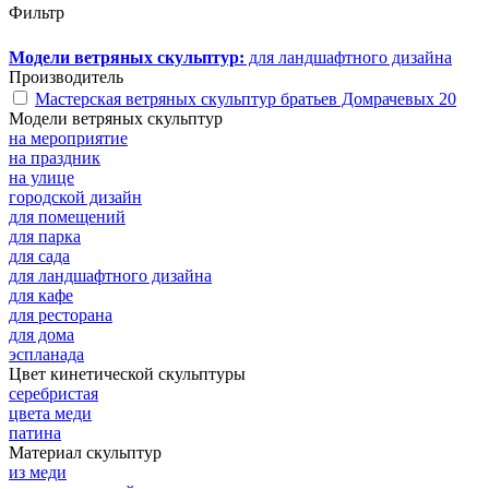
Фильтр
Модели ветряных скульптур:
для ландшафтного дизайна
Производитель
Мастерская ветряных скульптур братьев Домрачевых
20
Модели ветряных скульптур
на мероприятие
на праздник
на улице
городской дизайн
для помещений
для парка
для сада
для ландшафтного дизайна
для кафе
для ресторана
для дома
эспланада
Цвет кинетической скульптуры
серебристая
цвета меди
патина
Материал скульптур
из меди