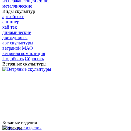
из нержавеющей стали
металлические
Виды скульптур
арт-объект
спиннер
хай тек
динамические
движущиеся
арт скульптуры
ветряной МАФ
ветряная композиция
Подобрать
Сбросить
Ветряные скульптуры
Кованые изделия
Контакты