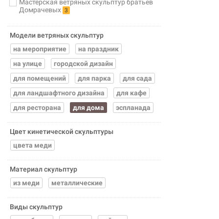
Мастерская ветряных скульптур братьев
Домрачевых
3
Модели ветряных скульптур
на мероприятие
на праздник
на улице
городской дизайн
для помещений
для парка
для сада
для ландшафтного дизайна
для кафе
для ресторана
для дома
эспланада
Цвет кинетической скульптуры
цвета меди
Материал скульптур
из меди
металлические
Виды скульптур