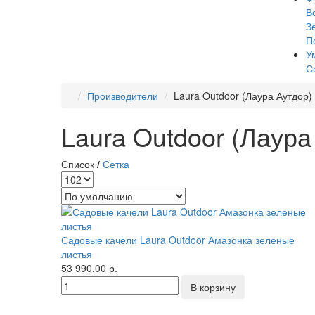
В
З
П
У
С
Производители
Laura Outdoor (Лаура Аутдор)
Laura Outdoor (Лаура
Список
/
Сетка
Садовые качели Laura Outdoor Амазонка зеленые
листья
53 990.00 р.