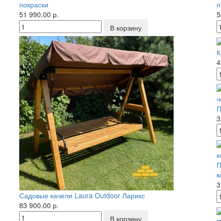
покраски
п
51 990.00 р.
5
К
4
П
3
П
к
3
Садовые качели Laura Outdoor Ларикс
83 900.00 р.