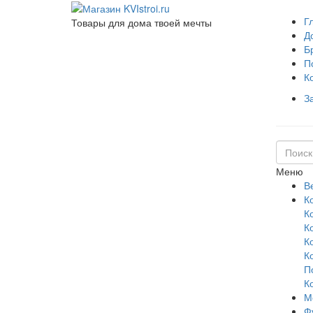
Г
Товары для дома твоей мечты
Д
Б
П
К
З
Меню
В
К
К
К
К
К
П
К
М
Ф