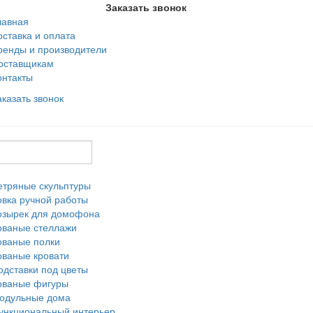
Заказать звонок
лавная
оставка и оплата
ренды и производители
оставщикам
онтакты
аказать звонок
етряные скульптуры
овка ручной работы
озырек для домофона
ованые стеллажи
ованые полки
ованые кровати
одставки под цветы
ованые фигуры
одульные дома
ункциональный интерьер