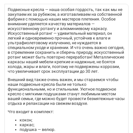
Подвесные кресла — наша особая гордость, так как мы не
закупаем их за рубежом, а изготавливаем на собственной
фабрике с помощью наших мастеров плетения. Особое
внимание уделяется качеству материалов —
искусственному ротангу и алюминиевому каркасу.
Искусственный ротанг — удивительный материал, он
легкий и одновременно прочный, устойчив к влаге и
ультрафиолетовому излучению, не нуждается в
специальном уходе и хранении. И что очень важно сегодня,
в стремлении сохранить и сберечь природу, искусственный
ротанг может быть повторно переработан! Металлические
каркасы нашей мебели крепкие и надежные, не боятся
холода, жары и влаги, поэтому не подвержены коррозии,
что увеличивает срок эксплуатации до 30 лет.
Внешний вид также очень важен, и мы стараемся чтобы
наши подвесные кресла были не только
функциональными, но и стильными. Уютное подвесное
кресло с мягкими подушками станут любимым местом
вашей семьи, где можно будет провести безмятежные часы
отдыха и релаксации на свежем воздухе.
Что входит в комплект:
кокон;
каркас;
подушка — велюр.