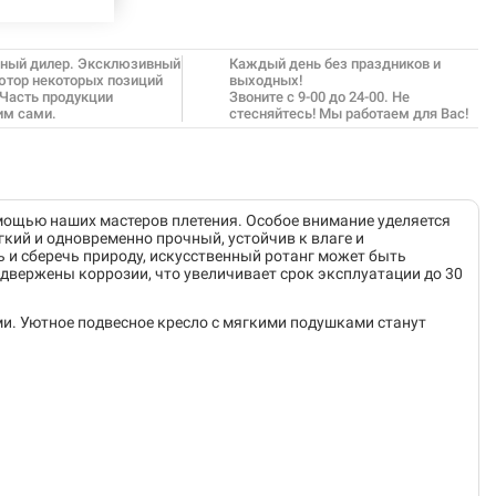
ный дилер. Эксклюзивный
Каждый день без праздников и
ютор некоторых позиций
выходных!
 Часть продукции
Звоните с 9-00 до 24-00. Не
им сами.
стесняйтесь! Мы работаем для Вас!
омощью наших мастеров плетения. Особое внимание уделяется
кий и одновременно прочный, устойчив к влаге и
ь и сберечь природу, искусственный ротанг может быть
одвержены коррозии, что увеличивает срок эксплуатации до 30
и. Уютное подвесное кресло с мягкими подушками станут