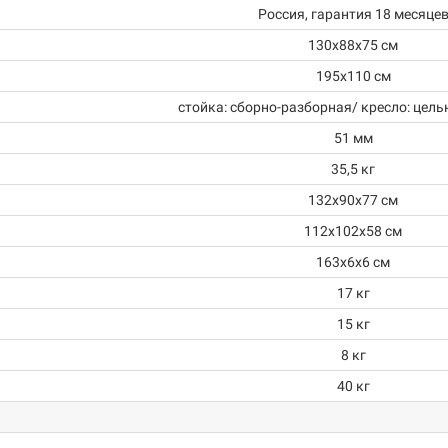
Россия, гарантия 18 месяце
130х88х75 см
195х110 см
стойка: сборно-разборная/ кресло: цел
51 мм
35,5 кг
132х90х77 см
112х102х58 см
163х6х6 см
17 кг
15 кг
8 кг
40 кг