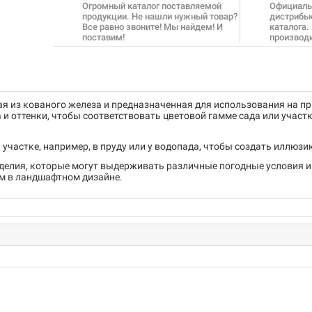
Огромный каталог поставляемой
Официаль
продукции. Не нашли нужный товар?
дистрибь
Все равно звоните! Мы найдем! И
каталога.
поставим!
производ
я из кованого железа и предназначенная для использования на при
и оттенки, чтобы соответствовать цветовой гамме сада или участ
участке, например, в пруду или у водопада, чтобы создать иллюзи
зделия, которые могут выдерживать различные погодные условия и
м в ландшафтном дизайне.