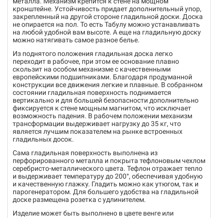
металла. Механизм крепится к стене на мощном
кронштейне. Устойчивость придает дополнительный упор,
закрепленный на другой стороне гладильной доски. Доска
не опирается на пол. То есть Табулу можно устанавливать
на любой удобной вам высоте. А еще на гладильную доску
можно натягивать самое разное белье.
Из поднятого положения гладильная доска легко
переходит в рабочее, при этом ее основание плавно
скользит на особом механизме с качественными
европейскими подшипниками. Благодаря продуманной
конструкции все движения легкие и плавные. В собранном
состоянии гладильная поверхность поднимается
вертикально и для большей безопасности дополнительно
фиксируется к стене мощным магнитом, что исключает
возможность падения. В рабочем положении механизм
трансформации выдерживает нагрузку до 35 кг, что
является лучшим показателем на рынке встроенных
гладильных досок.
Сама гладильная поверхность выполнена из
перфорированного металла и покрыта тефлоновым чехлом
серебристо-металлического цвета. Тефлон отражает тепло
и выдерживает температуру до 200°, обеспечивая удобную
и качественную глажку. Гладить можно как утюгом, так и
парогенератором. Для большего удобства на гладильной
доске размещена розетка с удлинителем.
Изделие может быть выполнено в цвете венге или