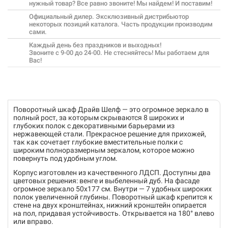
нужный товар? Все равно звоните! Мы найдем! И поставим!
Официальный дилер. Эксклюзивный дистрибьютор
некоторых позиций каталога. Часть продукции производим
сами.
Каждый день без праздников и выходных!
Звоните с 9-00 до 24-00. Не стесняйтесь! Мы работаем для
Вас!
Поворотный шкаф Драйв Шелф — это огромное зеркало в
полный рост, за которым скрываются 8 широких и
глубоких полок с декоративными барьерами из
нержавеющей стали. Прекрасное решение для прихожей,
так как сочетает глубокие вместительные полки с
широким полноразмерным зеркалом, которое можно
повернуть под удобным углом.
Корпус изготовлен из качественного ЛДСП. Доступны два
цветовых решения: венге и выбеленный дуб. На фасаде
огромное зеркало 50х177 см. Внутри — 7 удобных широких
полок увеличенной глубины. Поворотный шкаф крепится к
стене на двух кронштейнах, нижний кронштейн опирается
на пол, придавая устойчивость. Открывается на 180° влево
или вправо.