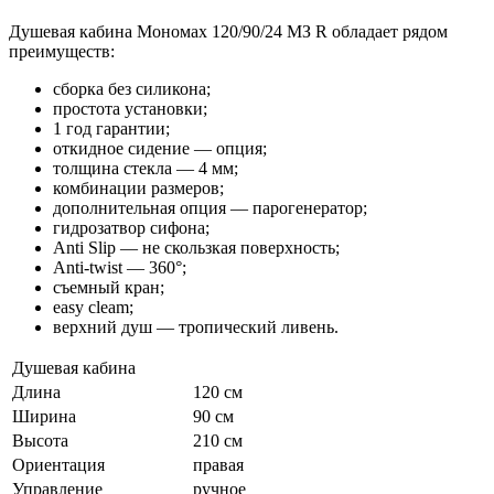
Душевая кабина Мономах 120/90/24 МЗ R обладает рядом
преимуществ:
сборка без силикона;
простота установки;
1 год гарантии;
откидное сидение — опция;
толщина стекла — 4 мм;
комбинации размеров;
дополнительная опция — парогенератор;
гидрозатвор сифона;
Anti Slip — не скользкая поверхность;
Anti-twist — 360°;
съемный кран;
easy cleam;
верхний душ — тропический ливень.
Душевая кабина
Длина
120 см
Ширина
90 см
Высота
210 см
Ориентация
правая
Управление
ручное