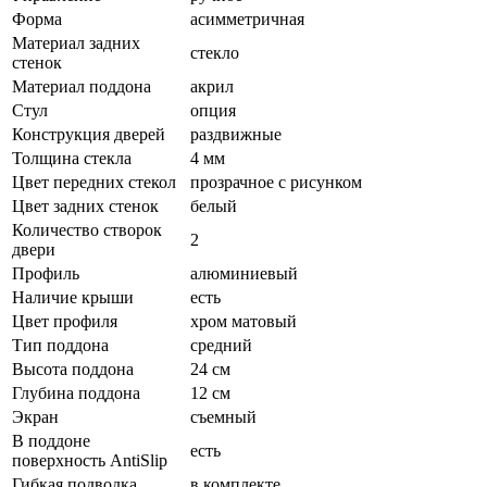
Форма
асимметричная
Материал задних
стекло
стенок
Материал поддона
акрил
Стул
опция
Конструкция дверей
раздвижные
Толщина стекла
4 мм
Цвет передних стекол
прозрачное с рисунком
Цвет задних стенок
белый
Количество створок
2
двери
Профиль
алюминиевый
Наличие крыши
есть
Цвет профиля
хром матовый
Тип поддона
средний
Высота поддона
24 см
Глубина поддона
12 см
Экран
съемный
В поддоне
есть
поверхность AntiSlip
Гибкая подводка
в комплекте