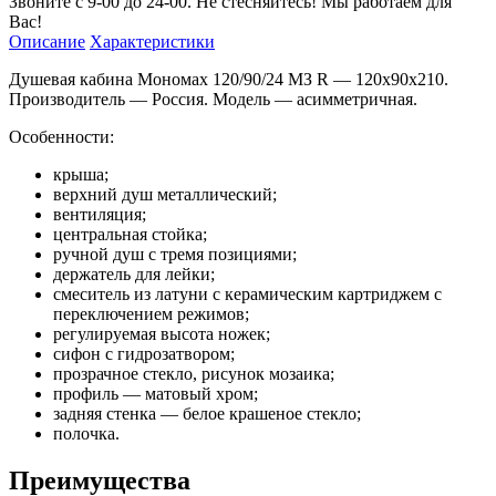
Звоните с 9-00 до 24-00. Не стесняйтесь! Мы работаем для
Вас!
Описание
Характеристики
Душевая кабина Мономах 120/90/24 МЗ R — 120х90х210.
Производитель — Россия. Модель — асимметричная.
Особенности:
крыша;
верхний душ металлический;
вентиляция;
центральная стойка;
ручной душ с тремя позициями;
держатель для лейки;
смеситель из латуни с керамическим картриджем с
переключением режимов;
регулируемая высота ножек;
сифон с гидрозатвором;
прозрачное стекло, рисунок мозаика;
профиль — матовый хром;
задняя стенка — белое крашеное стекло;
полочка.
Преимущества