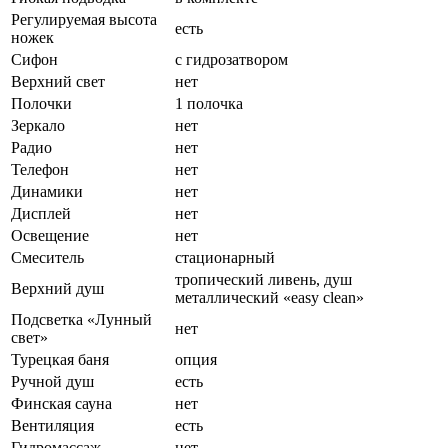
Регулируемая высота
есть
ножек
Сифон
с гидрозатвором
Верхний свет
нет
Полочки
1 полочка
Зеркало
нет
Радио
нет
Телефон
нет
Динамики
нет
Дисплей
нет
Освещение
нет
Смеситель
стационарный
тропический ливень, душ
Верхний душ
металлический «easy clean»
Подсветка «Лунный
нет
свет»
Турецкая баня
опция
Ручной душ
есть
Финская сауна
нет
Вентиляция
есть
Гидромассаж
нет