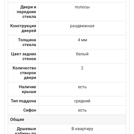
Двери и
полосы
передние
стекла
Конструкция
раздвижная
дверей
Толщина
4 мм
стекла
Цвет задних
белый
стенок
Количество
2
створок
двери
Наличие
есть
крыши
Тип поддона
средний
Сифон
есть
Общие
Душевые
В квартиру
кабины по