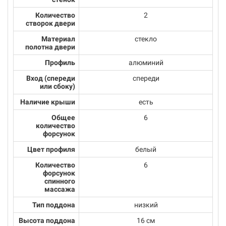
Количество
2
створок двери
Материал
стекло
полотна двери
Профиль
алюминий
Вход (спереди
спереди
или сбоку)
Наличие крыши
есть
Общее
6
количество
форсунок
Цвет профиля
белый
Количество
6
форсунок
спинного
массажа
Тип поддона
низкий
Высота поддона
16 см