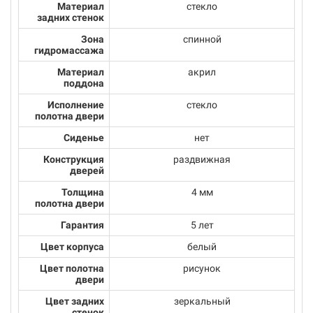
Материал
стекло
задних стенок
Зона
спинной
гидромассажа
Материал
акрил
поддона
Исполнение
стекло
полотна двери
Сиденье
нет
Конструкция
раздвижная
дверей
Толщина
4 мм
полотна двери
Гарантия
5 лет
Цвет корпуса
белый
Цвет полотна
рисунок
двери
Цвет задних
зеркальный
стенок