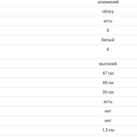
алюминий
сбоку
есть
6
белый
6
высокий
47 см
48 см
30 см
есть
нет
нет
1,5 см