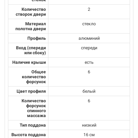
Количество
2
створок двери
Материал
стекло
полотна двери
Профиль
алюминий
Вход (спереди
спереди
или сбоку)
Наличие крыши
есть
Общее
6
количество
форсунок
Цвет профиля
белый
Количество
6
форсунок
спинного
массажа
Тип поддона
низкий
Высота поддона
16 см