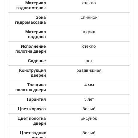
Материал
стекло
задних стенок
Зона
спинной
гидромассажа
Материал
акрил
поддона
Исполнение
стекло
полотна двери
Сиденье
нет
Конструкция
раздвижная
дверей
Толщина
4 мм
полотна двери
Гарантия
5 лет
Цвет корпуса
белый
Цвет полотна
рисунок
двери
Цвет задних
белый
стенок