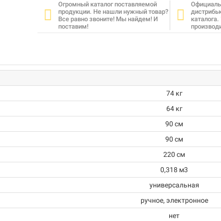
Огромный каталог поставляемой
Официаль
продукции. Не нашли нужный товар?
дистрибь
Все равно звоните! Мы найдем! И
каталога.
поставим!
производ
74 кг
64 кг
90 см
90 см
220 см
0,318 м3
универсальная
ручное, электронное
нет