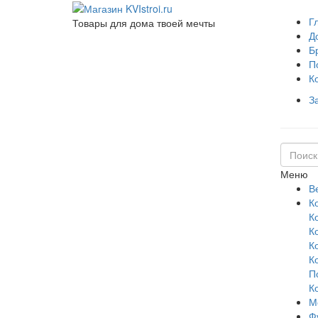
Г
Товары для дома твоей мечты
Д
Б
П
К
З
Меню
В
К
К
К
К
К
П
К
М
Ф