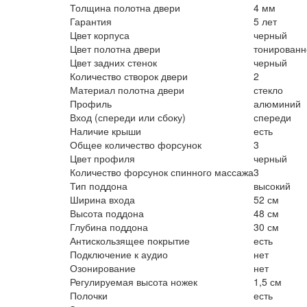
Толщина полотна двери
4 мм
Гарантия
5 лет
Цвет корпуса
черный
Цвет полотна двери
тонированн
Цвет задних стенок
черный
Количество створок двери
2
Материал полотна двери
стекло
Профиль
алюминий
Вход (спереди или сбоку)
спереди
Наличие крыши
есть
Общее количество форсунок
3
Цвет профиля
черный
Количество форсунок спинного массажа
3
Тип поддона
высокий
Ширина входа
52 см
Высота поддона
48 см
Глубина поддона
30 см
Антискользящее покрытие
есть
Подключение к аудио
нет
Озонирование
нет
Регулируемая высота ножек
1,5 см
Полочки
есть