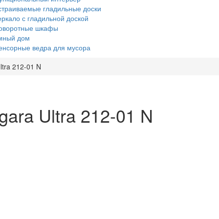
страиваемые гладильные доски
еркало с гладильной доской
оворотные шкафы
мный дом
енсорные ведра для мусора
tra 212-01 N
ara Ultra 212-01 N