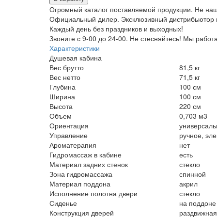
Огромный каталог поставляемой продукции. Не наш
Официальный дилер. Эксклюзивный дистрибьютор н
Каждый день без праздников и выходных!
Звоните с 9-00 до 24-00. Не стесняйтесь! Мы работ
Характеристики
Душевая кабина
Вес брутто
81,5 кг
Вес нетто
71,5 кг
Глубина
100 см
Ширина
100 см
Высота
220 см
Объем
0,703 м3
Ориентация
универсаль
Управление
ручное, эл
Ароматерапия
нет
Гидромассаж в кабине
есть
Материал задних стенок
стекло
Зона гидромассажа
спинной
Материал поддона
акрил
Исполнение полотна двери
стекло
Сиденье
на поддоне
Конструкция дверей
раздвижная