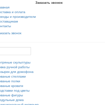
Заказать звонок
лавная
оставка и оплата
ренды и производители
оставщикам
онтакты
аказать звонок
етряные скульптуры
овка ручной работы
озырек для домофона
ованые стеллажи
ованые полки
ованые кровати
одставки под цветы
ованые фигуры
одульные дома
ункциональный интерьер