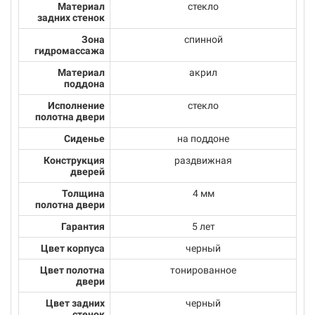
Материал
стекло
задних стенок
Зона
спинной
гидромассажа
Материал
акрил
поддона
Исполнение
стекло
полотна двери
Сиденье
на поддоне
Конструкция
раздвижная
дверей
Толщина
4 мм
полотна двери
Гарантия
5 лет
Цвет корпуса
черный
Цвет полотна
тонированное
двери
Цвет задних
черный
стенок