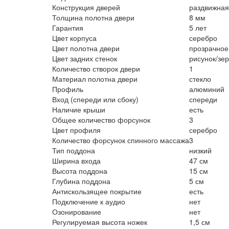
Конструкция дверей
раздвижная
Толщина полотна двери
8 мм
Гарантия
5 лет
Цвет корпуса
серебро
Цвет полотна двери
прозрачное
Цвет задних стенок
рисунок/зе
Количество створок двери
1
Материал полотна двери
стекло
Профиль
алюминий
Вход (спереди или сбоку)
спереди
Наличие крыши
есть
Общее количество форсунок
3
Цвет профиля
серебро
Количество форсунок спинного массажа
3
Тип поддона
низкий
Ширина входа
47 см
Высота поддона
15 см
Глубина поддона
5 см
Антискользящее покрытие
есть
Подключение к аудио
нет
Озонирование
нет
Регулируемая высота ножек
1,5 см