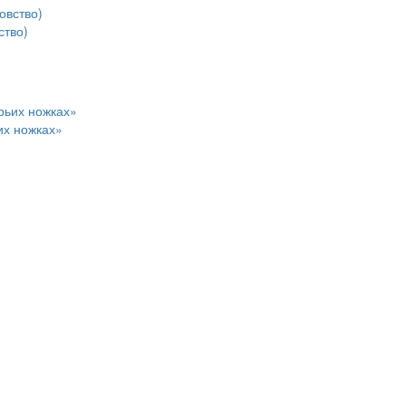
ство)
их ножках»