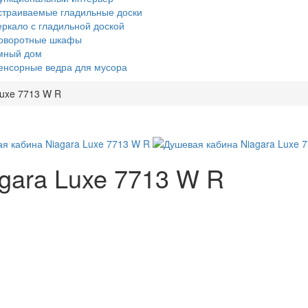
страиваемые гладильные доски
еркало с гладильной доской
оворотные шкафы
мный дом
енсорные ведра для мусора
Luxe 7713 W R
gara Luxe 7713 W R