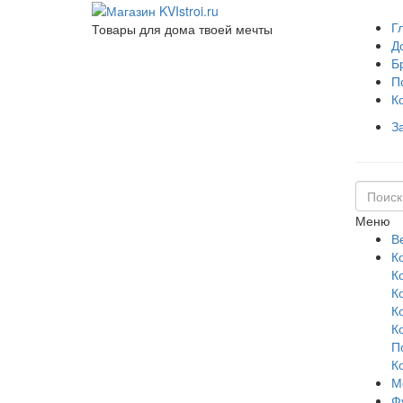
Г
Товары для дома твоей мечты
Д
Б
П
К
З
Меню
В
К
К
К
К
К
П
К
М
Ф