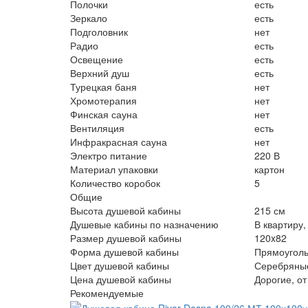
Полочки
есть
Зеркало
есть
Подголовник
нет
Радио
есть
Освещение
есть
Верхний душ
есть
Турецкая баня
нет
Хромотерапия
нет
Финская сауна
нет
Вентиляция
есть
Инфракрасная сауна
нет
Электро питание
220 В
Материал упаковки
картон
Количество коробок
5
Общие
Высота душевой кабины
215 см
Душевые кабины по назначению
В квартиру,
Размер душевой кабины
120x82
Форма душевой кабины
Прямоугол
Цвет душевой кабины
Серебряны
Цена душевой кабины
Дорогие, от
Рекомендуемые