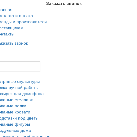
Заказать звонок
лавная
оставка и оплата
ренды и производители
оставщикам
онтакты
аказать звонок
етряные скульптуры
овка ручной работы
озырек для домофона
ованые стеллажи
ованые полки
ованые кровати
одставки под цветы
ованые фигуры
одульные дома
ункциональный интерьер