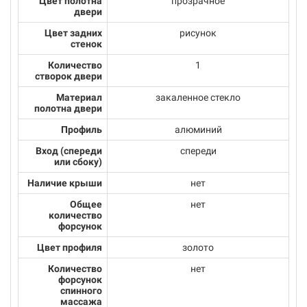
Цвет полотна
прозрачное
двери
Цвет задних
рисунок
стенок
Количество
1
створок двери
Материал
закаленное стекло
полотна двери
Профиль
алюминий
Вход (спереди
спереди
или сбоку)
Наличие крыши
нет
Общее
нет
количество
форсунок
Цвет профиля
золото
Количество
нет
форсунок
спинного
массажа