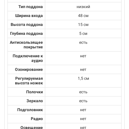
Тип поддона
низкий
Ширина входа
48 см
Высота поддона
15 см
Глубина поддона
5 см
Антискользящее
есть
покрытие
Подключение к
нет
аудио
Озонирование
нет
Регулируемая
1,5 см
высота ножек
Полочки
есть
Зеркало
есть
Подголовник
нет
Радио
нет
Освещение
нет