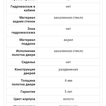
Гидромассаж в
нет
кабине
Материал
закаленное стекло
задних стенок
Зона
нет
гидромассажа
Материал
акрил
поддона
Исполнение
закаленное стекло
полотна двери
Сиденье
нет
Конструкция
раздвижная
дверей
Толщина
6 мм
полотна двери
Гарантия
5 лет
Цвет корпуса
золото