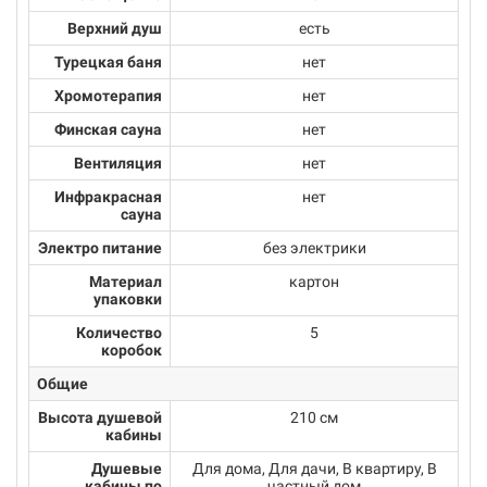
Верхний душ
есть
Турецкая баня
нет
Хромотерапия
нет
Финская сауна
нет
Вентиляция
нет
Инфракрасная
нет
сауна
Электро питание
без электрики
Материал
картон
упаковки
Количество
5
коробок
Общие
Высота душевой
210 см
кабины
Душевые
Для дома, Для дачи, В квартиру, В
кабины по
частный дом