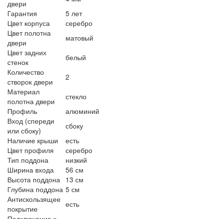
двери
Гарантия
5 лет
Цвет корпуса
серебро
Цвет полотна
матовый
двери
Цвет задних
белый
стенок
Количество
2
створок двери
Материал
стекло
полотна двери
Профиль
алюминий
Вход (спереди
сбоку
или сбоку)
Наличие крыши
есть
Цвет профиля
серебро
Тип поддона
низкий
Ширина входа
56 см
Высота поддона
13 см
Глубина поддона
5 см
Антискользящее
есть
покрытие
Подключение к