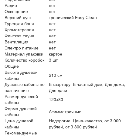
Радио
нет
Освещение
нет
Верхний душ
тропический Easy Clean
Турецкая баня
нет
Хромотерапия
нет
Финская сауна
нет
Вентиляция
нет
Электро питание
нет
Материал упаковки
картон
Количество коробок
3 шт
Общие
Высота душевой
210 см
кабины
Душевые кабины по
В квартиру, В частный дом, Для дома,
назначению
Для дачи
Размер душевой
120x80
кабины
Форма душевой
Асимметричные
кабины
Цена душевой
Недорогие, Цена-качество, от 3 000
кабины
рублей, от 3 800 рублей
Рекомендуемые