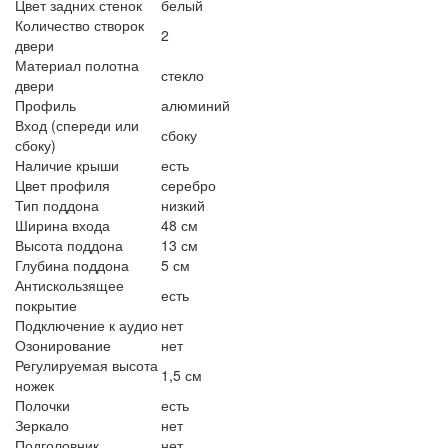
Цвет задних стенок
белый
Количество створок
2
двери
Материал полотна
стекло
двери
Профиль
алюминий
Вход (спереди или
сбоку
сбоку)
Наличие крыши
есть
Цвет профиля
серебро
Тип поддона
низкий
Ширина входа
48 см
Высота поддона
13 см
Глубина поддона
5 см
Антискользящее
есть
покрытие
Подключение к аудио
нет
Озонирование
нет
Регулируемая высота
1,5 см
ножек
Полочки
есть
Зеркало
нет
Подголовник
нет