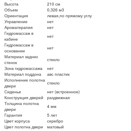
Высота
210 см
Объем
0,326 м3
Ориентация
левая,по прямому углу
Управление
нет
Ароматерапия
нет
Гидромассаж в
нет
кабине
Гидромассаж в
нет
основании
Материал задних
стекло
стенок
Зона гидромассажа
нет
Материал поддона
авс пластик
Исполнение полотна
стекло
двери
Сиденье
нет (встроенное)
Конструкция дверей
раздвижная
Толщина полотна
4 мм
двери
Гарантия
5 лет
Цвет корпуса
серебро
Цвет полотна двери
матовый