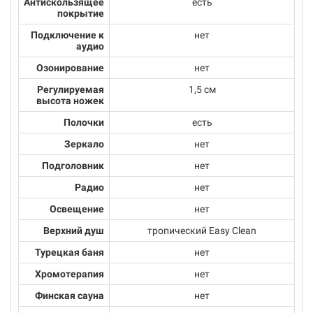
Антискользящее
есть
покрытие
Подключение к
нет
аудио
Озонирование
нет
Регулируемая
1,5 см
высота ножек
Полочки
есть
Зеркало
нет
Подголовник
нет
Радио
нет
Освещение
нет
Верхний душ
тропический Easy Clean
Турецкая баня
нет
Хромотерапия
нет
Финская сауна
нет