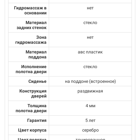
Гидромассаж в
нет
основании
Материал
стекло
задних стенок
Зона
нет
гидромассажа
Материал
авс пластик
поддона
Исполнение
стекло
полотна двери
Сиденье
на поддоне (встроенное)
Конструкция
раздвижная
дверей
Толщина
4 мм
полотна двери
Гарантия
5 лет
Цвет корпуса
серебро
Цвет полотна
тонированное