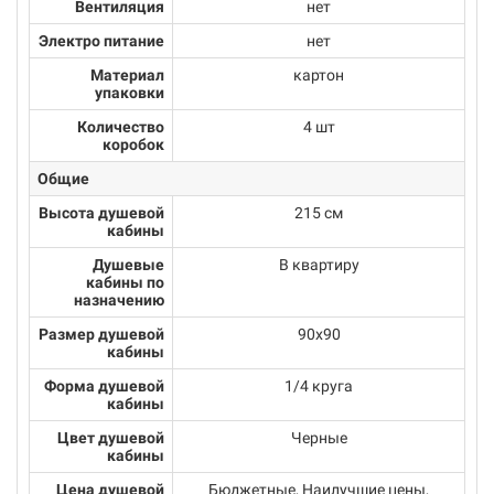
Вентиляция
нет
Электро питание
нет
Материал
картон
упаковки
Количество
4 шт
коробок
Общие
Высота душевой
215 см
кабины
Душевые
В квартиру
кабины по
назначению
Размер душевой
90х90
кабины
Форма душевой
1/4 круга
кабины
Цвет душевой
Черные
кабины
Цена душевой
Бюджетные, Наилучшие цены,