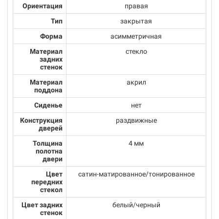
Ориентация
правая
Тип
закрытая
Форма
асимметричная
Материал
стекло
задних
стенок
Материал
акрил
поддона
Сиденье
нет
Конструкция
раздвижные
дверей
Толщина
4 мм
полотна
двери
Цвет
сатин-матированное/тонированное
передних
стекол
Цвет задних
белый/черный
стенок