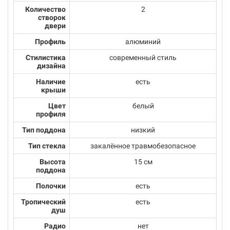
Количество
2
створок
двери
Профиль
алюминий
Стилистика
современный стиль
дизайна
Наличие
есть
крыши
Цвет
белый
профиля
Тип поддона
низкий
Тип стекла
закалённое травмобезопасное
Высота
15 см
поддона
Полочки
есть
Тропический
есть
душ
Радио
нет