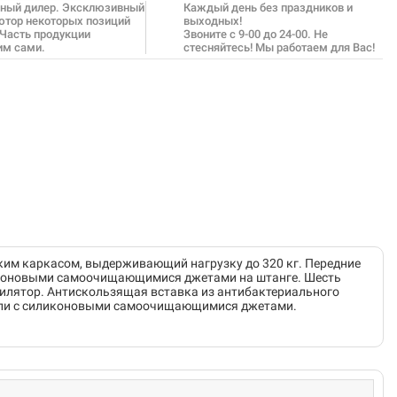
ный дилер. Эксклюзивный
Каждый день без праздников и
ютор некоторых позиций
выходных!
 Часть продукции
Звоните с 9-00 до 24-00. Не
им сами.
стесняйтесь! Мы работаем для Вас!
ким каркасом, выдерживающий нагрузку до 320 кг. Передние
иликоновыми самоочищающимися джетами на штанге. Шесть
тилятор. Антискользящая вставка из антибактериального
тали с силиконовыми самоочищающимися джетами.