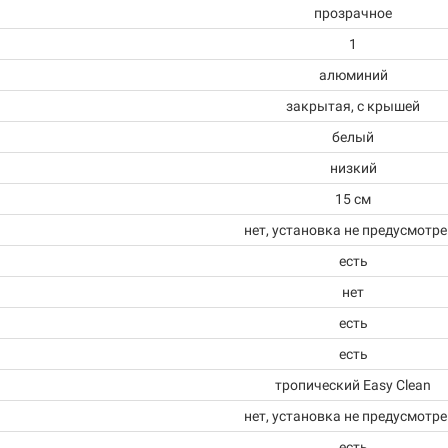
прозрачное
1
алюминий
закрытая, с крышей
белый
низкий
15 см
нет, установка не предусмотр
есть
нет
есть
есть
тропический Easy Clean
нет, установка не предусмотр
есть