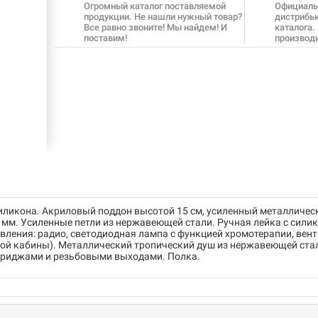
Огромный каталог поставляемой
Официаль
продукции. Не нашли нужный товар?
дистрибь
Все равно звоните! Мы найдем! И
каталога.
поставим!
производ
ликона. Акриловый поддон высотой 15 см, усиленный металличес
6 мм. Усиленные петли из нержавеющей стали. Ручная лейка с с
ления: радио, светодиодная лампа с функцией хромотерапии, вен
вой кабины). Металлический тропический душ из нержавеющей с
триджами и резьбовыми выходами. Полка.