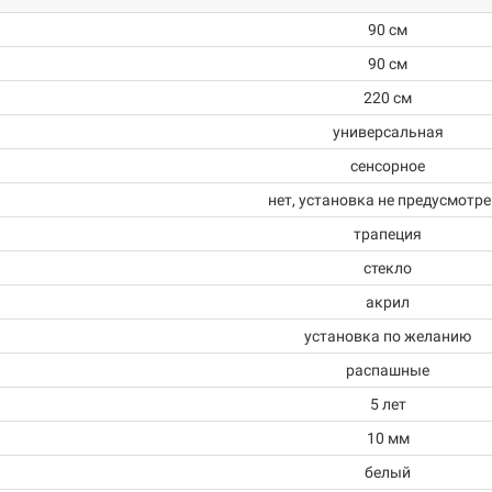
90 см
90 см
220 см
универсальная
сенсорное
нет, установка не предусмотр
трапеция
стекло
акрил
установка по желанию
распашные
5 лет
10 мм
белый