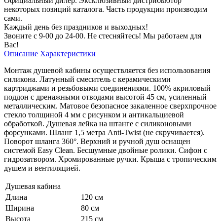
Официальный дилер. Эксклюзивный дистрибьютор
некоторых позиций каталога. Часть продукции производим
сами.
Каждый день без праздников и выходных!
Звоните с 9-00 до 24-00. Не стесняйтесь! Мы работаем для
Вас!
Описание
Характеристики
Монтаж душевой кабины осуществляется без использования
силикона. Латунный смеситель с керамическими
картриджами и резьбовыми соединениями. 100% акриловый
поддон с дренажными отводами высотой 45 см, усиленный
металлическим. Матовое безопасное закаленное сверхпрочное
стекло толщиной 4 мм с рисунком и антикальциевой
обработкой. Душевая лейка на штанге с силиконовыми
форсунками. Шланг 1,5 метра Anti-Twist (не скручивается).
Поворот шланга 360°. Верхний и ручной душ оснащен
системой Easy Clean. Бесшумные двойные ролики. Сифон с
гидрозатвором. Хромированные ручки. Крыша с тропическим
душем и вентиляцией.
Душевая кабина
Длина
120 см
Ширина
80 см
Высота
215 см