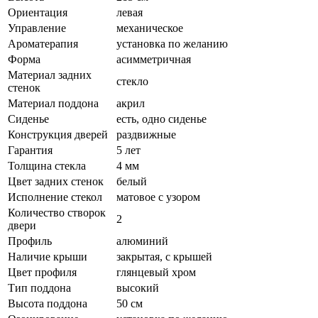
Ориентация
левая
Управление
механическое
Ароматерапия
установка по желанию
Форма
асимметричная
Материал задних
стекло
стенок
Материал поддона
акрил
Сиденье
есть, одно сиденье
Конструкция дверей
раздвижные
Гарантия
5 лет
Толщина стекла
4 мм
Цвет задних стенок
белый
Исполнение стекол
матовое с узором
Количество створок
2
двери
Профиль
алюминий
Наличие крыши
закрытая, с крышей
Цвет профиля
глянцевый хром
Тип поддона
высокий
Высота поддона
50 см