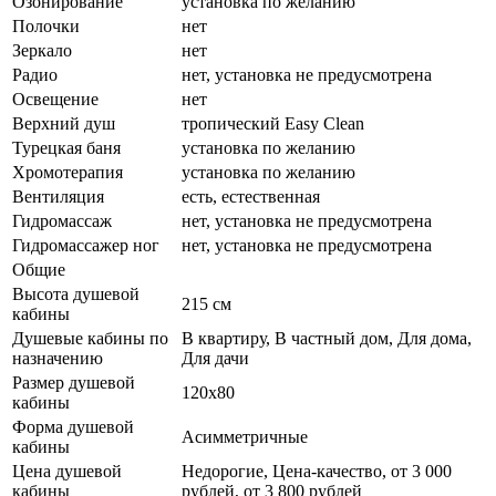
Озонирование
установка по желанию
Полочки
нет
Зеркало
нет
Радио
нет, установка не предусмотрена
Освещение
нет
Верхний душ
тропический Easy Clean
Турецкая баня
установка по желанию
Хромотерапия
установка по желанию
Вентиляция
есть, естественная
Гидромассаж
нет, установка не предусмотрена
Гидромассажер ног
нет, установка не предусмотрена
Общие
Высота душевой
215 см
кабины
Душевые кабины по
В квартиру, В частный дом, Для дома,
назначению
Для дачи
Размер душевой
120x80
кабины
Форма душевой
Асимметричные
кабины
Цена душевой
Недорогие, Цена-качество, от 3 000
кабины
рублей, от 3 800 рублей