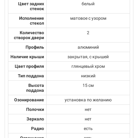
Цвет задних
белый
стенок
Исполнение
матовое с узором
стекол
Количество
2
створок двери
Профиль
алюминий
Наличие крыши
закрытая, с крышей
Цвет профиля
глянцевый хром
Тип поддона
низкий
Высота
15 см
поддона
Озонирование
установка по желанию
Полочки
нет
Зеркало
нет
Радио
есть
Освещение
есть