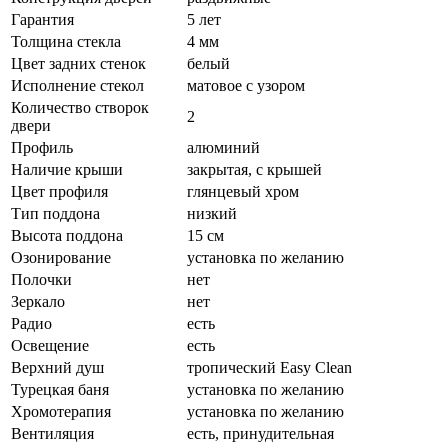
Гарантия
5 лет
Толщина стекла
4 мм
Цвет задних стенок
белый
Исполнение стекол
матовое с узором
Количество створок
2
двери
Профиль
алюминий
Наличие крыши
закрытая, с крышей
Цвет профиля
глянцевый хром
Тип поддона
низкий
Высота поддона
15 см
Озонирование
установка по желанию
Полочки
нет
Зеркало
нет
Радио
есть
Освещение
есть
Верхний душ
тропический Easy Clean
Турецкая баня
установка по желанию
Хромотерапия
установка по желанию
Вентиляция
есть, принудительная