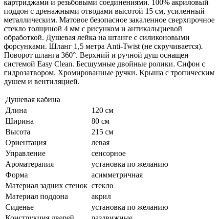
картриджами и резьбовыми соединениями. 100% акриловый
поддон с дренажными отводами высотой 15 см, усиленный
металлическим. Матовое безопасное закаленное сверхпрочное
стекло толщиной 4 мм с рисунком и антикальциевой
обработкой. Душевая лейка на штанге с силиконовыми
форсунками. Шланг 1,5 метра Anti-Twist (не скручивается).
Поворот шланга 360°. Верхний и ручной душ оснащен
системой Easy Clean. Бесшумные двойные ролики. Сифон с
гидрозатвором. Хромированные ручки. Крыша с тропическим
душем и вентиляцией.
Душевая кабина
Длина
120 см
Ширина
80 см
Высота
215 см
Ориентация
левая
Управление
сенсорное
Ароматерапия
установка по желанию
Форма
асимметричная
Материал задних стенок
стекло
Материал поддона
акрил
Сиденье
установка по желанию
Конструкция дверей
раздвижные