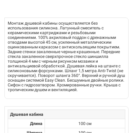
Монтаж душевой кабины осуществляется без
использования силикона. Латунный смеситель с
керамическими картриджами и резьбовыми
соединениями. 100% акриловый поддон с дренажными
отводами высотой 45 см, усиленный металлическим
оцинкованным каркасом с антискользящим покрытием.
Задние стенки закаленные черные крашенные. Передние
стекла закаленное сверхпрочное стекло шиншилла
толщиной 4 мм с черным рисунком мозаики и
антикальциевой обработкой. Душевая лейка на штанге с
силиконовыми форсунками. Шланг 1,5 метра Anti-Twist (не
скручивается). Поворот шланга 360°. Верхний и ручной душ
оснащен системой Easy Clean. Бесшумные двойные ролики.
Сифон с гидрозатвором. Хромированные ручки. Крыша с
тропическим душем и вентиляцией.
Душевая кабина
Длина
100 см
Ширина
100 см