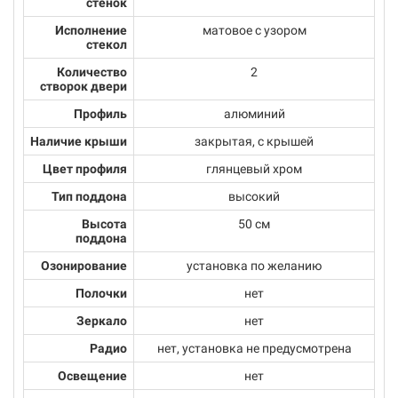
стенок
Исполнение
матовое с узором
стекол
Количество
2
створок двери
Профиль
алюминий
Наличие крыши
закрытая, с крышей
Цвет профиля
глянцевый хром
Тип поддона
высокий
Высота
50 см
поддона
Озонирование
установка по желанию
Полочки
нет
Зеркало
нет
Радио
нет, установка не предусмотрена
Освещение
нет