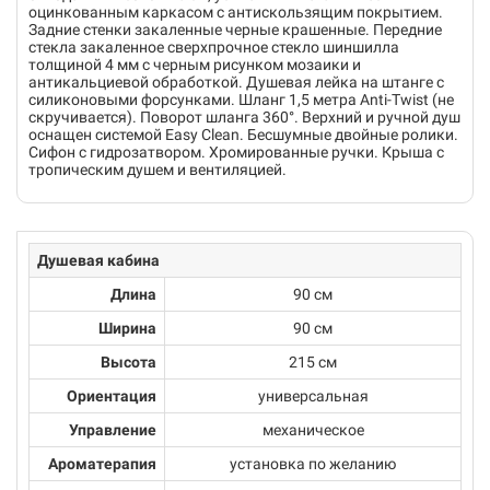
оцинкованным каркасом с антискользящим покрытием.
Задние стенки закаленные черные крашенные. Передние
стекла закаленное сверхпрочное стекло шиншилла
толщиной 4 мм с черным рисунком мозаики и
антикальциевой обработкой. Душевая лейка на штанге с
силиконовыми форсунками. Шланг 1,5 метра Anti-Twist (не
скручивается). Поворот шланга 360°. Верхний и ручной душ
оснащен системой Easy Clean. Бесшумные двойные ролики.
Сифон с гидрозатвором. Хромированные ручки. Крыша с
тропическим душем и вентиляцией.
Душевая кабина
Длина
90 см
Ширина
90 см
Высота
215 см
Ориентация
универсальная
Управление
механическое
Ароматерапия
установка по желанию