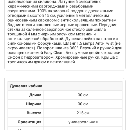
использования силикона. Латунный смеситель с
керамическими картриджами и резьбовыми
соединениями. 100% акриловый поддон с дренажными
отводами высотой 15 см, усиленный металлическим
оцинкованным каркасом с антискользящим покрытием.
Задние стенки закаленные черные крашенные. Передние
стекла закаленное сверхпрочное стекло шиншилла
толщиной 4 мм с черным рисунком мозаики и
антикальциевой обработкой. Душевая лейка на штанге с
силиконовыми форсунками. Шланг 1,5 метра Anti-Twist (не
скручивается). Поворот шланга 360°. Верхний и ручной душ
оснащен системой Easy Clean. Бесшумные двойные ролики.
Сифон с гидрозатвором. Хромированные ручки. Крыша с
тропическим душем и вентиляцией.
Душевая кабина
Длина
90 см
Ширина
90 см
Высота
215 см
Ориентация
универсальная