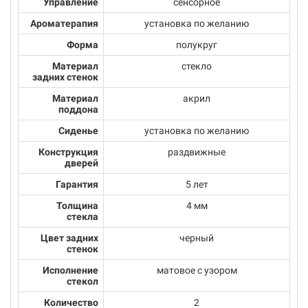
Управление
сенсорное
Ароматерапия
установка по желанию
Форма
полукруг
Материал
стекло
задних стенок
Материал
акрил
поддона
Сиденье
установка по желанию
Конструкция
раздвижные
дверей
Гарантия
5 лет
Толщина
4 мм
стекла
Цвет задних
черный
стенок
Исполнение
матовое с узором
стекол
Количество
2