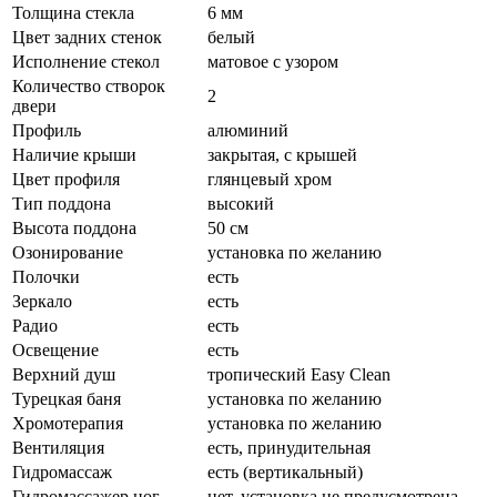
Толщина стекла
6 мм
Цвет задних стенок
белый
Исполнение стекол
матовое с узором
Количество створок
2
двери
Профиль
алюминий
Наличие крыши
закрытая, с крышей
Цвет профиля
глянцевый хром
Тип поддона
высокий
Высота поддона
50 см
Озонирование
установка по желанию
Полочки
есть
Зеркало
есть
Радио
есть
Освещение
есть
Верхний душ
тропический Easy Clean
Турецкая баня
установка по желанию
Хромотерапия
установка по желанию
Вентиляция
есть, принудительная
Гидромассаж
есть (вертикальный)
Гидромассажер ног
нет, установка не предусмотрена