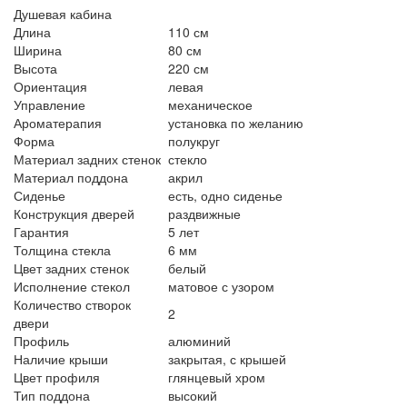
Душевая кабина
Длина
110 см
Ширина
80 см
Высота
220 см
Ориентация
левая
Управление
механическое
Ароматерапия
установка по желанию
Форма
полукруг
Материал задних стенок
стекло
Материал поддона
акрил
Сиденье
есть, одно сиденье
Конструкция дверей
раздвижные
Гарантия
5 лет
Толщина стекла
6 мм
Цвет задних стенок
белый
Исполнение стекол
матовое с узором
Количество створок
2
двери
Профиль
алюминий
Наличие крыши
закрытая, с крышей
Цвет профиля
глянцевый хром
Тип поддона
высокий