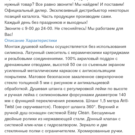
нужный товар? Все равно звоните! Мы найдем! И поставим!
Официальный дилер. Эксклюзивный дистрибьютор некоторых
позиций каталога. Часть продукции производим сами.
Каждый день без праздников и выходных!
Звоните с 9-00 до 24-00. Не стесняйтесь! Мы работаем для
Вас!
Описание
Характеристики
Монтаж душевой кабины осуществляется без использования
силикона. Латунный смеситель с керамическими картриджами
и резьбовыми соединениями. 100% акриловый поддон с
дренажными отводами, высотой 50 см со съемным экраном
усиленный металлическим каркасом с антискользящим
покрытием. Матовое безопасное закаленное сверхпрочное
стекло толщиной 5 мм с рисунком и антикальциевой
обработкой. Душевая штанга с регулировкой лейки по высоте
и ручная лейка с силиконовыми форсунками диаметром 140
мм с функцией переключения режимов. Шланг 1,5 метра Anti-
Twist (не скручивается). Поворот шланга 360°. Верхний и
ручной душ оснащен системой Easy Clean. Бесшумные
двойные ролики из нержавеющей стали. Донный клапан с
системой клик-клак с гидрозатвором. Зеркало и две
стеклянные полки с ограничителем. Хромированные ручки.