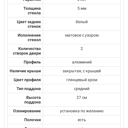
Толщина
5 мм
стекла
Цвет задних
белый
стенок
Исполнение
матовое с узором
стекол
Количество
2
створок двери
Профиль
алюминий
Наличие крыши
закрытая, с крышей
Цвет профиля
глянцевый хром
Тип поддона
средний
Высота
27 см
поддона
Озонирование
установка по желанию
Полочки
есть