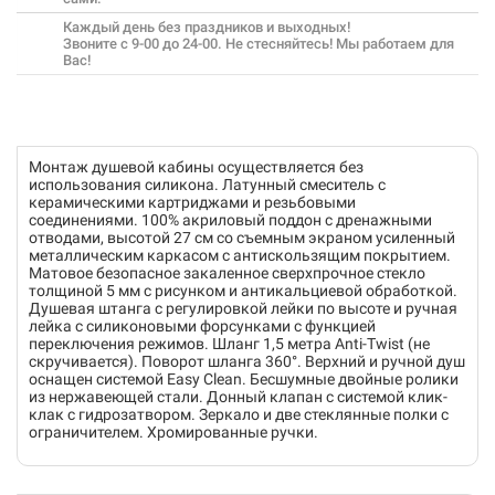
Каждый день без праздников и выходных!
Звоните с 9-00 до 24-00. Не стесняйтесь! Мы работаем для
Вас!
Монтаж душевой кабины осуществляется без
использования силикона. Латунный смеситель с
керамическими картриджами и резьбовыми
соединениями. 100% акриловый поддон с дренажными
отводами, высотой 27 см со съемным экраном усиленный
металлическим каркасом с антискользящим покрытием.
Матовое безопасное закаленное сверхпрочное стекло
толщиной 5 мм с рисунком и антикальциевой обработкой.
Душевая штанга с регулировкой лейки по высоте и ручная
лейка с силиконовыми форсунками с функцией
переключения режимов. Шланг 1,5 метра Anti-Twist (не
скручивается). Поворот шланга 360°. Верхний и ручной душ
оснащен системой Easy Clean. Бесшумные двойные ролики
из нержавеющей стали. Донный клапан с системой клик-
клак с гидрозатвором. Зеркало и две стеклянные полки с
ограничителем. Хромированные ручки.