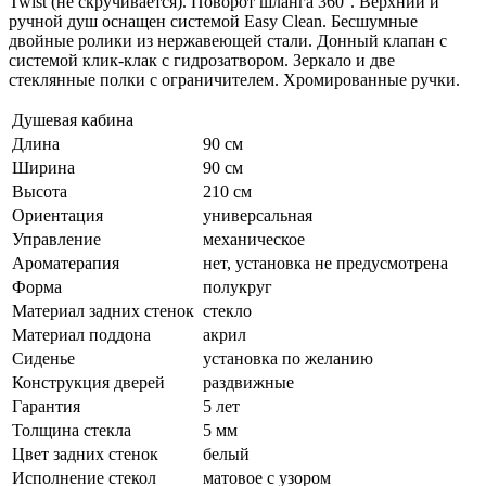
Twist (не скручивается). Поворот шланга 360°. Верхний и
ручной душ оснащен системой Easy Clean. Бесшумные
двойные ролики из нержавеющей стали. Донный клапан с
системой клик-клак с гидрозатвором. Зеркало и две
стеклянные полки с ограничителем. Хромированные ручки.
Душевая кабина
Длина
90 см
Ширина
90 см
Высота
210 см
Ориентация
универсальная
Управление
механическое
Ароматерапия
нет, установка не предусмотрена
Форма
полукруг
Материал задних стенок
стекло
Материал поддона
акрил
Сиденье
установка по желанию
Конструкция дверей
раздвижные
Гарантия
5 лет
Толщина стекла
5 мм
Цвет задних стенок
белый
Исполнение стекол
матовое с узором