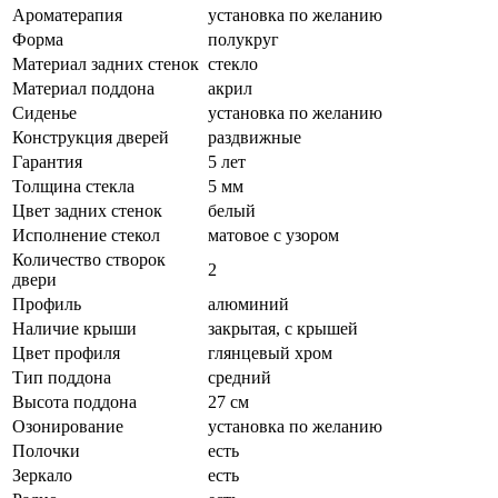
Ароматерапия
установка по желанию
Форма
полукруг
Материал задних стенок
стекло
Материал поддона
акрил
Сиденье
установка по желанию
Конструкция дверей
раздвижные
Гарантия
5 лет
Толщина стекла
5 мм
Цвет задних стенок
белый
Исполнение стекол
матовое с узором
Количество створок
2
двери
Профиль
алюминий
Наличие крыши
закрытая, с крышей
Цвет профиля
глянцевый хром
Тип поддона
средний
Высота поддона
27 см
Озонирование
установка по желанию
Полочки
есть
Зеркало
есть