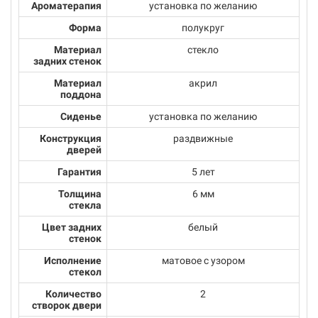
Ароматерапия
установка по желанию
Форма
полукруг
Материал
стекло
задних стенок
Материал
акрил
поддона
Сиденье
установка по желанию
Конструкция
раздвижные
дверей
Гарантия
5 лет
Толщина
6 мм
стекла
Цвет задних
белый
стенок
Исполнение
матовое с узором
стекол
Количество
2
створок двери