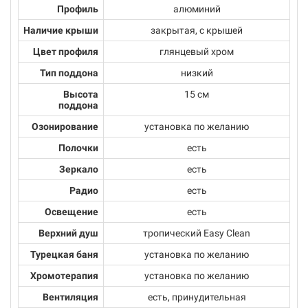
Профиль
алюминий
Наличие крыши
закрытая, с крышей
Цвет профиля
глянцевый хром
Тип поддона
низкий
Высота
15 см
поддона
Озонирование
установка по желанию
Полочки
есть
Зеркало
есть
Радио
есть
Освещение
есть
Верхний душ
тропический Easy Clean
Турецкая баня
установка по желанию
Хромотерапия
установка по желанию
Вентиляция
есть, принудительная