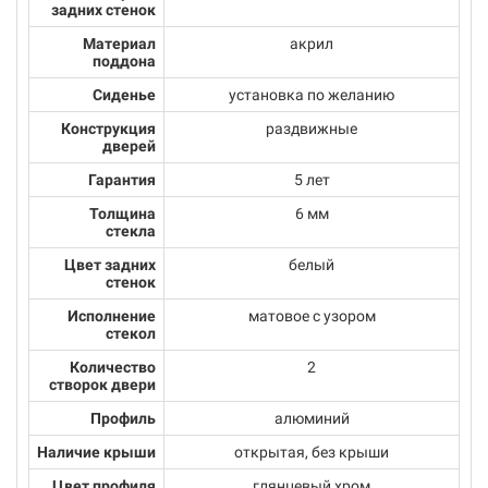
задних стенок
Материал
акрил
поддона
Сиденье
установка по желанию
Конструкция
раздвижные
дверей
Гарантия
5 лет
Толщина
6 мм
стекла
Цвет задних
белый
стенок
Исполнение
матовое с узором
стекол
Количество
2
створок двери
Профиль
алюминий
Наличие крыши
открытая, без крыши
Цвет профиля
глянцевый хром