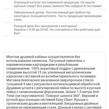
Огромный каталог поставляемой продукции. Не нашли
нужный товар? Все равно звоните! Мы найдем! И поставим!
Официальный дилер. Эксклюзивный дистрибьютор
некоторых позиций каталога. Часть продукции производим
сами.
Каждый день без праздников и выходных!
Звоните с 9-00 до 24-00. Не стесняйтесь! Мы работаем для
Вас!
Монтаж душевой кабины осуществляется без
использования силикона. Латунный смеситель с
керамическими картриджами и резьбовыми
соединениями. 100% акриловый поддон с дренажными
отводами высотой 15 см, усиленный металлическим
каркасом с вставкой из антибактериального полимера.
Матовое безопасное закаленное сверхпрочное стекло
толщиной 5 мм с рисунком и антикальциевой обработкой.
Душевая штанга с регулировкой лейки по высоте и ручная
лейка с силиконовыми форсунками. Шланг 1,5 метра Anti-
Twist (не скручивается). Поворот шланга 360°. Верхний и
ручной душ оснащен системой Easy Clean. Крыша с
тропическим душем и вентиляцией. Бесшумные двойные
ролики из нержавеющей стали. Донный клапан с системой