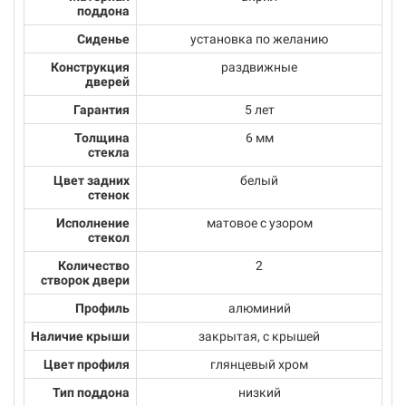
поддона
Сиденье
установка по желанию
Конструкция
раздвижные
дверей
Гарантия
5 лет
Толщина
6 мм
стекла
Цвет задних
белый
стенок
Исполнение
матовое с узором
стекол
Количество
2
створок двери
Профиль
алюминий
Наличие крыши
закрытая, с крышей
Цвет профиля
глянцевый хром
Тип поддона
низкий